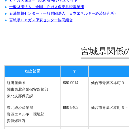
ＬＰガス保安専門技術者向けWEBサイト
行事予定・事業者向け
2026/03/25 更新
【日団協よりお知ら
一般財団法人 全国ＬＰガス保安共済事業団
石油情報センター（一般財団法人 日本エネルギー経済研究所）
行事予定・事業者向け
2026/03/24 更新
【全L協よりお知ら
宮城県ＬＰガス保安センター協同組合
行事予定・事業者向け
2026/03/05 更新
【全Ｌ協からのお知
宮城県関係
行事予定・事業者向け
2026/03/05 更新
【経済産業省より注
行事予定・事業者向け
2026/03/03 更新
【経済産業省からの
担当部署
〒
行事予定・事業者向け
2026/03/02 更新
【全Ｌ協からのお知
経済産業省
980-0014
仙台市青葉区本町３－
関東東北産業保安監督部
東北支部保安課
行事予定・事業者向け
2026/02/25 更新
【日液協からのお知
東北経済産業局
980-8403
仙台市青葉区本町３－
資源エネルギー環境部
行事予定・事業者向け
2026/02/05 更新
【消防庁より】令和
資源燃料課