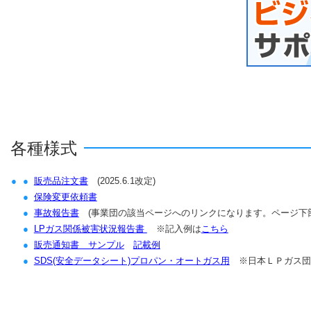
行事予定・事業者向け
2026/05/18 更新
【日本ガスメーター
行事予定・事業者向け
2026/05/14 更新
【エネファームパー
せ
行事予定・事業者向け
2026/05/12 更新
【厚生労働省より周
て
各種様式
行事予定・事業者向け
2026/05/12 更新
【行政からのお知ら
販売品注文書
(2025.6.1改定)
方法に係る荷主及び
保険変更依頼書
事故報告書
(事業団の該当ページへのリンクになります。ページ下部のAc
行事予定・事業者向け
2026/05/12 更新
【全Ⅼ協からのお知
LPガス関係被害状況報告書
※記入例は
こちら
販売通知書 サンプル
記載例
SDS(安全データシート)プロパン・オートガス用
※日本ＬＰガス団
行事予定・事業者向け
2026/05/08 更新
【経済産業省より通
釈の基準について 