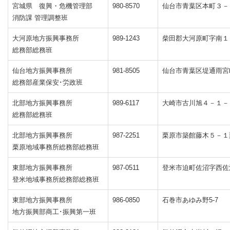
その他
2026/02/02 更新
【国交省からのお知
宮城県 復興・危機管理部
980-8570
仙台市青葉区本町３－
消防課 管理調整班
行事予定・事業者向け
2026/01/30 更新
【経済産業省からの
大河原地方振興事務所
989-1243
柴田郡大河原町字南１
総務部総務班
行事予定・事業者向け
2026/01/05 更新
【全L協からのお知
仙台地方振興事務所
981-8505
仙台市青葉区堤通雨宮
総務部産業保安･労政班
行事予定・事業者向け
2025/12/26 更新
令和7年度宮城県L
北部地方振興事務所
989-6117
大崎市古川旭４－１－
総務部総務班
行事予定・事業者向け
2025/12/26 更新
【経済産業省より】
北部地方振興事務所
987-2251
栗原市築館藤木５－１
行事予定・事業者向け
2025/12/22 更新
【全L協よりお知ら
栗原地域事務所総務部総務班
東部地方振興事務所
987-0511
登米市迫町佐沼字西佐
行事予定・事業者向け
2025/12/18 更新
【周知】不正にガス
登米地域事務所総務部総務班
東部地方振興事務所
986-0850
石巻市あゆみ野5-7
行事予定・事業者向け
2025/12/03 更新
【秋田県協会より提
地方振興部商工･振興第一班