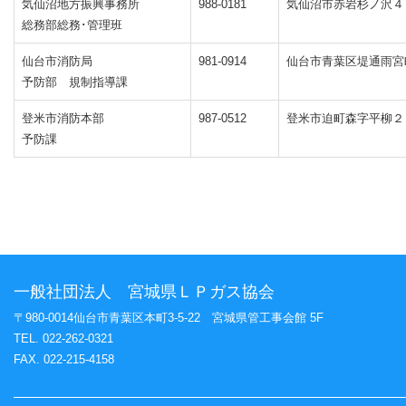
気仙沼地方振興事務所
988-0181
気仙沼市赤岩杉ノ沢４
行事予定・事業者向け
2025/11/18 更新
【経済産業省からの
総務部総務･管理班
行事予定・事業者向け
2025/10/15 更新
【再掲】日本ガスメ
仙台市消防局
981-0914
仙台市青葉区堤通雨宮
予防部 規制指導課
行事予定・事業者向け
2025/10/15 更新
【経産省よりお知ら
登米市消防本部
987-0512
登米市迫町森字平柳２
予防課
行事予定・事業者向け
2025/09/08 更新
【内閣官房よりお知
災対応ガイドライン
行事予定・事業者向け
2025/08/13 更新
【経済産業省からの
行事予定・事業者向け
2025/07/15 更新
【ＬＰガス安全委員
一般社団法人 宮城県ＬＰガス協会
〒980-0014仙台市青葉区本町3-5-22 宮城県管工事会館 5F
行事予定・事業者向け
2025/06/12 更新
【全Ｌ協よりお知ら
TEL. 022-262-0321
FAX. 022-215-4158
行事予定・事業者向け
2025/05/01 更新
【全Ｌ協よりお知ら