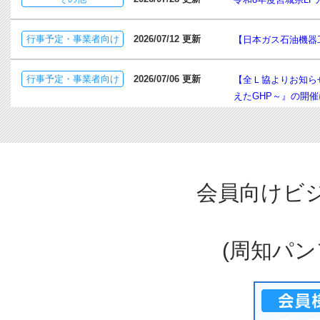
行事予定・事業者向け
2026/07/12 更新
【日本ガス石油機器
行事予定・事業者向け
2026/07/06 更新
【全Ｌ協よりお知ら
えたGHP～』の開
行事予定・事業者向け
2026/07/03 更新
【第２回公募開始の
製品タンク等）につ
会員向けビ
行事予定・事業者向け
2026/06/11 更新
【厚生労働省よりお
政令の整理等に関
(周知パ
行事予定・事業者向け
2026/06/09 更新
認定エッセンシャル
行事予定・事業者向け
2026/05/28 更新
【全Ｌ協からのお知
ーズを迎えたＧＨＰ