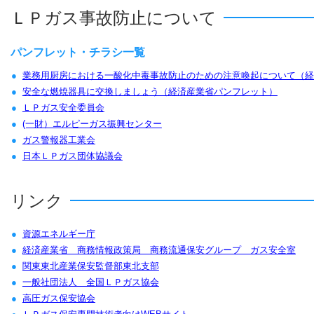
行事予定・事業者向け
2026/04/28 更新
【全Ｌ協からのお知
ＬＰガス事故防止について
行事予定・事業者向け
2026/04/21 更新
【全Ｌ協よりお知ら
パンフレット・チラシ一覧
業務用厨房における一酸化中毒事故防止のための注意喚起について（経
行事予定・事業者向け
2026/04/13 更新
【全Ｌ協よりお知ら
安全な燃焼器具に交換しましょう（経済産業省パンフレット）
ＬＰガス安全委員会
(一財）エルピーガス振興センター
行事予定・事業者向け
2026/04/08 更新
【経済産業省からの
ガス警報器工業会
日本ＬＰガス団体協議会
行事予定・事業者向け
2026/04/02 更新
令和８年度全国安全
リンク
行事予定・事業者向け
2026/04/01 更新
【全L協からのお知
動」の実施について(
資源エネルギー庁
経済産業省 商務情報政策局 商務流通保安グループ ガス安全室
行事予定・事業者向け
2026/03/31 更新
【全L協からのお知
関東東北産業保安監督部東北支部
省エネ２０２６事業
一般社団法人 全国ＬＰガス協会
高圧ガス保安協会