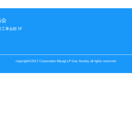
協会
管工事会館 5F
copyright©2017 Corporation Miyagi LP Gas Society all rights reserved.